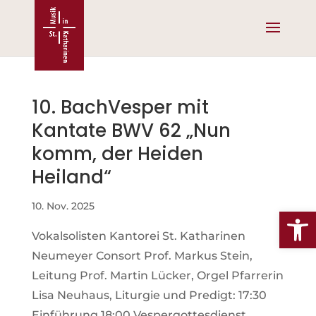
Skip
to
content
10. BachVesper mit
Kantate BWV 62 „Nun
komm, der Heiden
Heiland“
10. Nov. 2025
Werkzeug
Vokalsolisten Kantorei St. Katharinen
Neumeyer Consort Prof. Markus Stein,
Leitung Prof. Martin Lücker, Orgel Pfarrerin
Lisa Neuhaus, Liturgie und Predigt: 17:30
Einführung 18:00 Vespergottesdienst