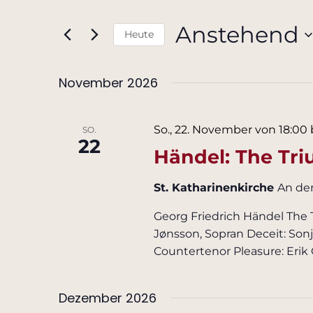
und
eingeben.
Ansichten,
Anstehend
Heute
Suche
Navigation
nach
Datum
Veranstaltungen
November 2026
wählen.
Schlüsselwort.
So., 22. November von 18:00
SO.
22
Händel: The Tr
St. Katharinenkirche
An de
Georg Friedrich Händel The 
Jønsson, Sopran Deceit: Son
Countertenor Pleasure: Erik 
Dezember 2026