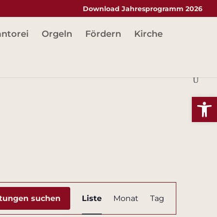
Download Jahresprogramm 2026
ntorei
Orgeln
Fördern
Kirche
Werkzeug
Veranstaltung
ltungen suchen
Liste
Monat
Tag
Ansichten-
Navigation