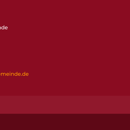
nde
emeinde.de