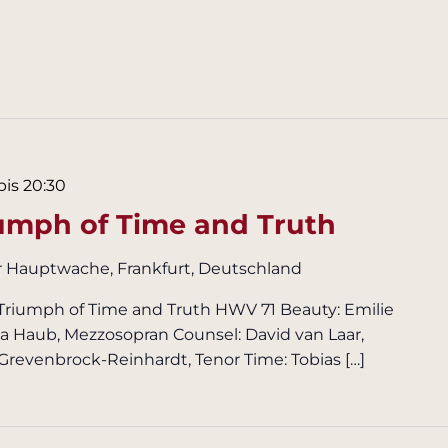
bis
20:30
iumph of Time and Truth
r Hauptwache, Frankfurt, Deutschland
Triumph of Time and Truth HWV 71 Beauty: Emilie
ja Haub, Mezzosopran Counsel: David van Laar,
Grevenbrock-Reinhardt, Tenor Time: Tobias […]